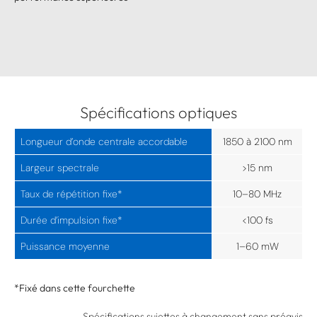
Spécifications optiques
Longueur d’onde centrale accordable
1850 à 2100 nm
Largeur spectrale
>15 nm
Taux de répétition fixe*
10–80 MHz
Durée d’impulsion fixe*
<100 fs
Puissance moyenne
1–60 mW
*Fixé dans cette fourchette
Spécifications sujettes à changement sans préavis