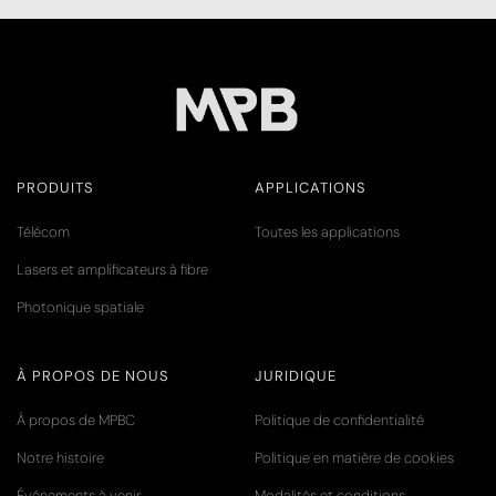
PRODUITS
APPLICATIONS
Télécom
Toutes les applications
Lasers et amplificateurs à fibre
Photonique spatiale
À PROPOS DE NOUS
JURIDIQUE
À propos de MPBC
Politique de confidentialité
Notre histoire
Politique en matière de cookies
Événements à venir
Modalités et conditions