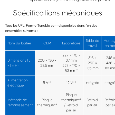
Spécifications mécaniques
Tous les UFL-Femto Tunable sont disponibles dans l'un des
ensembles suivants :
Table de
Monta
Nom du boîtier
OEM
Laboratoire
travail
en rac
227 × 170 ×
316 ×
248 ×
Dimensions (L
200 × 130 ×
37 mm
250 ×
436 
× l × H)
28,5 mm
227 × 170 ×
135 mm
83 m
63 mm*
Alimentation
5 V**
12 V**
Intégrée
Intégr
électrique
Plaque
Méthode de
Plaque
thermique**
Refroidi
Refroid
refroidissement
thermique**
/ Refroidi
par air
par ai
par air