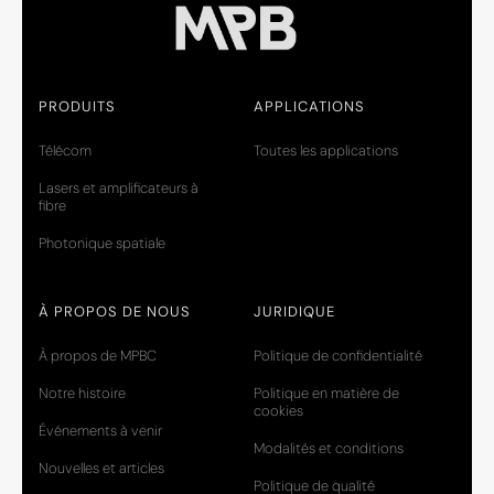
PRODUITS
APPLICATIONS
Télécom
Toutes les applications
Lasers et amplificateurs à
fibre
Photonique spatiale
À PROPOS DE NOUS
JURIDIQUE
À propos de MPBC
Politique de confidentialité
Notre histoire
Politique en matière de
cookies
Événements à venir
Modalités et conditions
Nouvelles et articles
Politique de qualité