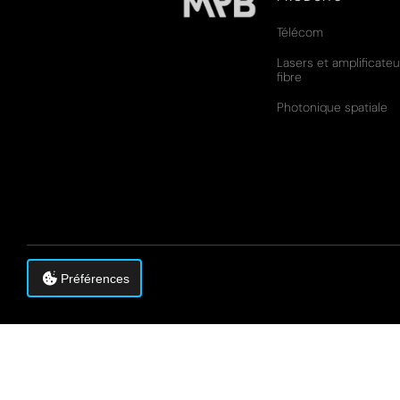
Télécom
Lasers et amplificateu
fibre
Photonique spatiale
Préférences