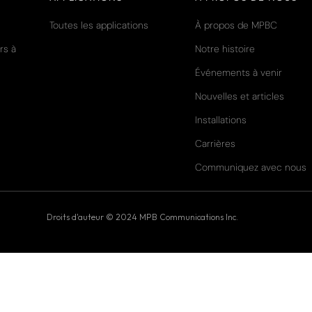
Toutes les applications
À propos de MPBC
rs à
Notre histoire
Événements à venir
Nouvelles et articles
Installations
Carrières
Communiquez avec nous
Droits d'auteur © 2024 MPB Communications Inc.